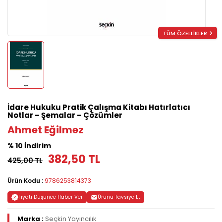
TÜM ÖZELLİKLER
İdare Hukuku Pratik Çalışma Kitabı Hatırlatıcı
Notlar – Şemalar – Çözümler
Ahmet Eğilmez
% 10 İndirim
382,50 TL
425,00 TL
Ürün Kodu :
9786253814373
Fiyatı Düşünce Haber Ver
Ürünü Tavsiye Et
Marka :
Seçkin Yayıncılık