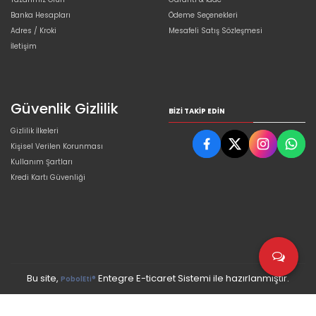
Banka Hesapları
Ödeme Seçenekleri
Adres / Kroki
Mesafeli Satış Sözleşmesi
İletişim
Güvenlik Gizlilik
BIZI TAKIP EDIN
Gizlilik İlkeleri
Kişisel Verilen Korunması
Kullanım Şartları
Kredi Kartı Güvenliği
Bu site,
Entegre E-ticaret Sistemi ile hazırlanmıştır.
PobolEti®