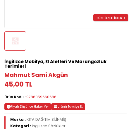
TÜM ÖZELLİKLER
İngilizce Mobilya, El Aletleri Ve Marangozluk
Terimleri
Mahmut Sami Akgün
45,00 TL
Ürün Kodu :
9786059660686
Fiyatı Düşünce Haber Ver
Ürünü Tavsiye Et
Marka :
KITA DAĞITIM SİLİNMİŞ
Kategori :
İngilizce Sözlükler