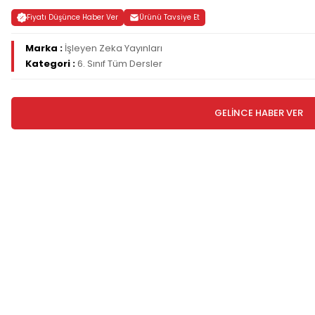
Fiyatı Düşünce Haber Ver
Ürünü Tavsiye Et
Marka :
İşleyen Zeka Yayınları
Kategori :
6. Sınıf Tüm Dersler
GELİNCE HABER VER