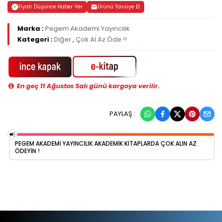
Fiyatı Düşünce Haber Ver
Ürünü Tavsiye Et
Marka :
Pegem Akademi Yayıncılık
Kategori :
Diğer
,
Çok Al Az Öde !!
En geç 11 Ağustos Salı günü kargoya verilir.
PAYLAŞ :
PEGEM AKADEMI YAYINCILIK AKADEMIK KITAPLARDA ÇOK ALIN AZ
ÖDEYIN !