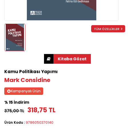
TÜM ÖZELLİKLER
Kamu Politikası Yapımı
Mark Considine
Kampanyalı Ürün
% 15 İndirim
318,75 TL
375,00 TL
Ürün Kodu :
9786050370140