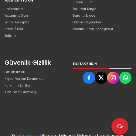
Sipariş Süreci
Hakkımızda
Teslimat Kargo
Yazarımız Olun
Garanti & İade
Banka Hesapları
Ödeme Seçenekleri
Adres / Kroki
Mesafeli Satış Sözleşmesi
İletişim
Güvenlik Gizlilik
BIZI TAKIP EDIN
Gizlilik İlkeleri
Kişisel Verilen Korunması
Kullanım Şartları
Kredi Kartı Güvenliği
Bu site,
Entegre E-ticaret Sistemi ile hazırlanmıştır.
PobolEti®