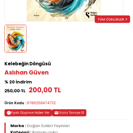
TÜM ÖZELLİKLER
Kelebeğin Döngüsü
Aslıhan Güven
% 20 İndirim
200,00 TL
250,00 TL
Ürün Kodu :
9786258474732
Fiyatı Düşünce Haber Ver
Ürünü Tavsiye Et
Marka :
Doğan Solibri Yayınları
Kategori :
Roman-öykü