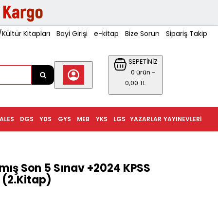
ültür Kitapları
Bayi Girişi
e-kitap
Bize Sorun
Sipariş Takip
SEPETİNİZ
0 ürün -
0,00 TL
ALES
DGS
YDS
GYS
MEB
YKS
LGS
YAZARLAR
YAYINEVLERI
mış Son 5 Sınav +2024 KPSS
 (2.Kitap)