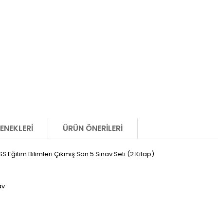
ENEKLERI
ÜRÜN ÖNERILERI
ğitim Bilimleri Çıkmış Son 5 Sınav Seti (2.Kitap)
av