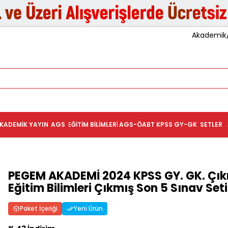
Akademik/K
KADEMIK YAYIN
AGS
EĞITIM BILIMLERI
AGS-ÖABT
KPSS GY-GK
SETLER
PEGEM AKADEMİ 2024 KPSS GY. GK. Çık
Eğitim Bilimleri Çıkmış Son 5 Sınav Seti
Paket İçeriği
Yeni Ürün