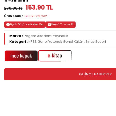
% 43 İndirim
153,90 TL
270,00 TL
Ürün Kodu :
9780202217512
Fiyatı Düşünce Haber Ver
Ürünü Tavsiye Et
Marka :
Pegem Akademi Yayıncılık
Kategori :
KPSS Genel Yetenek Genel Kültür
,
Sınav Setleri
GELİNCE HABER VER