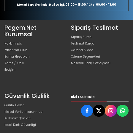
Mesai Saatlerimiz: Hafta içi: 09:00 - 18:00 / Cts: 09:00 - 13:00
Pegem.Net
Sipariş Teslimat
Kurumsal
Sipariş Süreci
Hakkımızda
Teslimat Kargo
Yazarımız Olun
Garanti & İade
Banka Hesapları
Ödeme Seçenekleri
Adres / Kroki
Mesafeli Satış Sözleşmesi
İletişim
Güvenlik Gizlilik
BIZI TAKIP EDIN
Gizlilik İlkeleri
Kişisel Verilen Korunması
Kullanım Şartları
Kredi Kartı Güvenliği