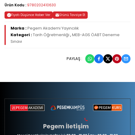
Ürün Kodu :
9780202410630
Fiyatı Düşünce Haber Ver
Ürünü Tavsiye Et
Marka :
Pegem Akademi Yayıncılık
Kategori :
Tarih Öğretmenliği
,
MEB-AGS ÖABT Deneme
Sınavı
PAYLAŞ :
Pegem İletişim