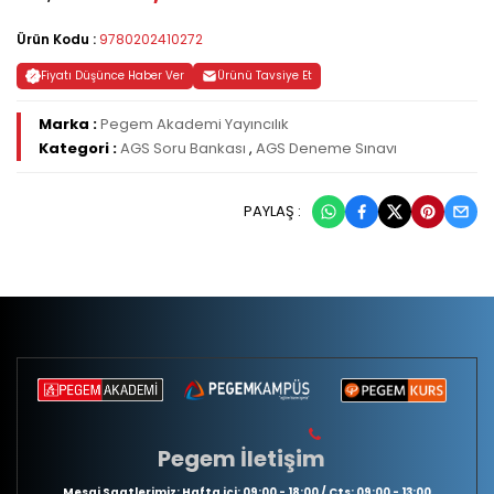
Ürün Kodu :
9780202410272
Fiyatı Düşünce Haber Ver
Ürünü Tavsiye Et
Marka :
Pegem Akademi Yayıncılık
Kategori :
AGS Soru Bankası
,
AGS Deneme Sınavı
PAYLAŞ :
Pegem İletişim
Mesai Saatlerimiz: Hafta içi: 09:00 - 18:00 / Cts: 09:00 - 13:00