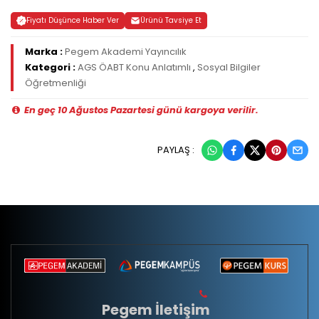
Fiyatı Düşünce Haber Ver
Ürünü Tavsiye Et
Marka :
Pegem Akademi Yayıncılık
Kategori :
AGS ÖABT Konu Anlatımlı
,
Sosyal Bilgiler
Öğretmenliği
En geç 10 Ağustos Pazartesi günü kargoya verilir.
PAYLAŞ :
Pegem İletişim