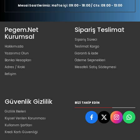
Mesai Saatlerimiz: Hafta içi: 09:00 - 18:00 / Cts: 09:00 - 13:00
Pegem.Net
Sipariş Teslimat
Kurumsal
Sipariş Süreci
Hakkımızda
Teslimat Kargo
Yazarımız Olun
Garanti & İade
Banka Hesapları
Ödeme Seçenekleri
Adres / Kroki
Mesafeli Satış Sözleşmesi
İletişim
Güvenlik Gizlilik
BIZI TAKIP EDIN
Gizlilik İlkeleri
Kişisel Verilen Korunması
Kullanım Şartları
Kredi Kartı Güvenliği