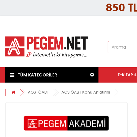
TÜM KATEGORİLER
E-KITAP
A
AGS-ÖABT
AGS ÖABT Konu Anlatımlı