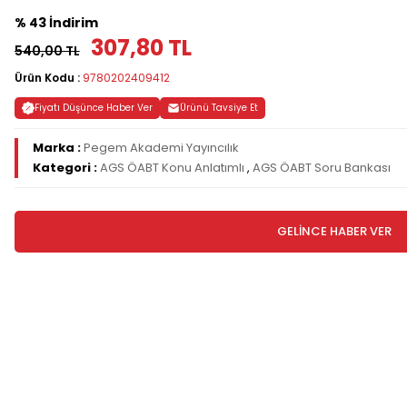
% 43 İndirim
307,80 TL
540,00 TL
Ürün Kodu :
9780202409412
Fiyatı Düşünce Haber Ver
Ürünü Tavsiye Et
Marka :
Pegem Akademi Yayıncılık
Kategori :
AGS ÖABT Konu Anlatımlı
,
AGS ÖABT Soru Bankası
GELİNCE HABER VER