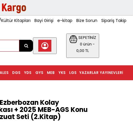
ültür Kitapları
Bayi Girişi
e-kitap
Bize Sorun
Sipariş Takip
SEPETİNİZ
0 ürün -
0,00 TL
ALES
DGS
YDS
GYS
MEB
YKS
LGS
YAZARLAR
YAYINEVLERI
Ezberbozan Kolay
kası + 2025 MEB-AGS Konu
zuat Seti (2.Kitap)