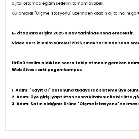
dijital ortamda eğitim setlerini tamamlayabilir.
Kullanıcılar "Ölçme İstasyonu" üzerinden kitabın dijital halini 
E-kitaplara erişim 2025 sınav tarihinde sona erecektir.
Video ders izlenim süreleri 2025 sınav tarihinde sona ere
Ürünü teslim aldıktan sonra takip etmeniz gereken adım
Web Sitesi: arti.pegemkampus
1. Adım: "Kayıt Ol" butonuna tıklayarak sisteme üye olunu
2. Adım: Üye girişi yaptıktan sonra kitabınız ile birlikt
3. Adım: Satın aldığınız ürüne "Ölçme İstasyonu" sekmesi