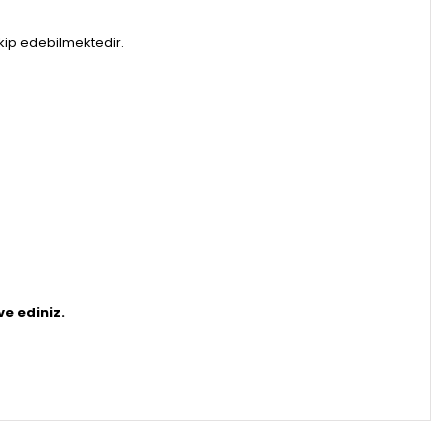
akip edebilmektedir.
ve ediniz.