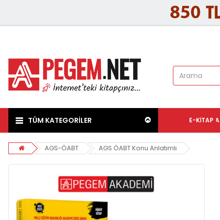
TÜM KATEGORİLER
E-KITAP
A
AGS-ÖABT
AGS ÖABT Konu Anlatımlı