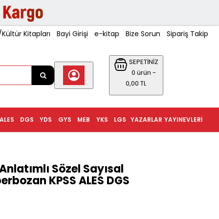
ültür Kitapları
Bayi Girişi
e-kitap
Bize Sorun
Sipariş Takip
SEPETİNİZ
0 ürün -
0,00 TL
ALES
DGS
YDS
GYS
MEB
YKS
LGS
YAZARLAR
YAYINEVLERI
nlatımlı Sözel Sayısal
zberbozan KPSS ALES DGS