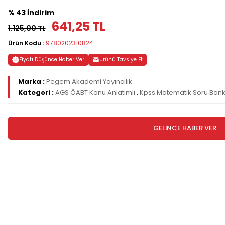
% 43 İndirim
641,25 TL
1.125,00 TL
Ürün Kodu :
9780202310824
Fiyatı Düşünce Haber Ver
Ürünü Tavsiye Et
Marka :
Pegem Akademi Yayıncılık
Kategori :
AGS ÖABT Konu Anlatımlı
,
Kpss Matematik Soru Bank
GELİNCE HABER VER