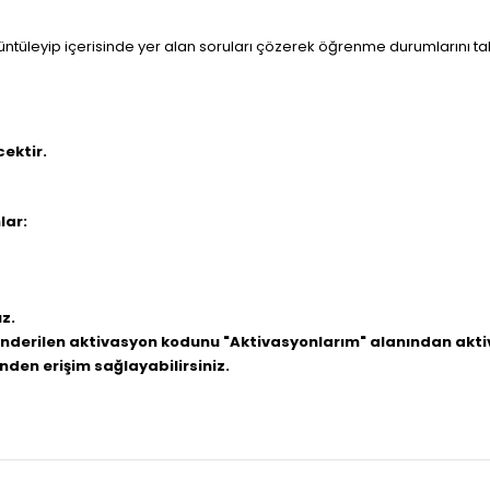
görüntüleyip içerisinde yer alan soruları çözerek öğrenme durumlarını t
cektir.
lar:
z.
e gönderilen aktivasyon kodunu "Aktivasyonlarım" alanından akti
nden erişim sağlayabilirsiniz.