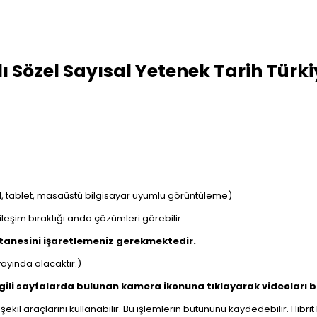
ı Sözel Sayısal Yetenek Tarih Türk
obil, tablet, masaüstü bilgisayar uyumlu görüntüleme)
tkileşim bıraktığı anda çözümleri görebilir.
 tanesini işaretlemeniz gerekmektedir.
yayında olacaktır.)
İlgili sayfalarda bulunan kamera ikonuna tıklayarak videoları ba
şekil araçlarını kullanabilir. Bu işlemlerin bütününü kaydedebilir. Hibr