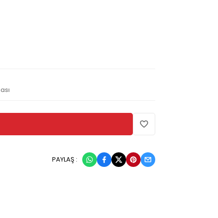
ası
PAYLAŞ :