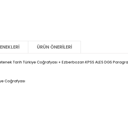
ENEKLERI
ÜRÜN ÖNERILERI
tenek Tarih Türkiye Coğrafyası + Ezberbozan KPSS ALES DGS Paragraf 
iye Coğrafyası