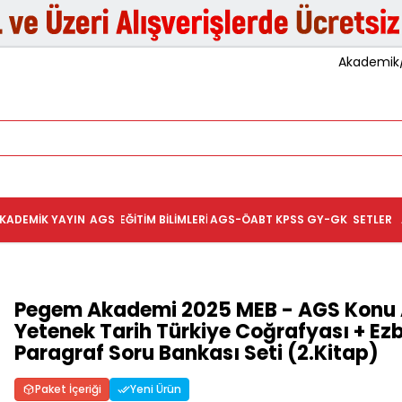
Akademik/K
KADEMIK YAYIN
AGS
EĞITIM BILIMLERI
AGS-ÖABT
KPSS GY-GK
SETLER
Pegem Akademi 2025 MEB - AGS Konu A
Yetenek Tarih Türkiye Coğrafyası + E
Paragraf Soru Bankası Seti (2.Kitap)
Paket İçeriği
Yeni Ürün