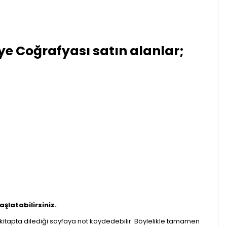
iye Coğrafyası
satın alanlar;
şlatabilirsiniz.
it kitapta dilediği sayfaya not kaydedebilir. Böylelikle tamamen