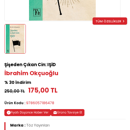
TÜM ÖZELLİKLER
Şişeden Çıkan Cin: IŞİD
İbrahim Okçuoğlu
% 30 İndirim
175,00 TL
250,00 TL
Ürün Kodu :
9786057186478
Fiyatı Düşünce Haber Ver
Ürünü Tavsiye Et
Marka :
Töz Yayınları