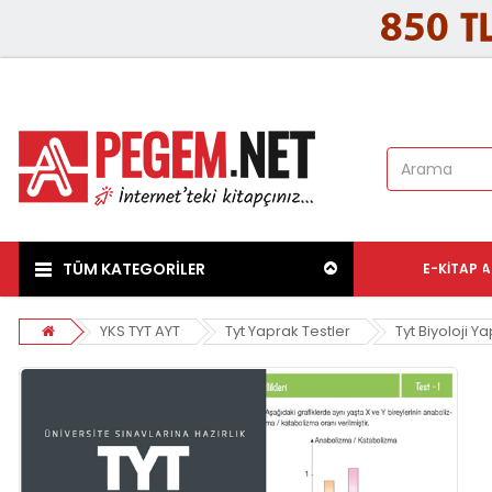
TÜM KATEGORİLER
E-KITAP
A
YKS TYT AYT
Tyt Yaprak Testler
Tyt Biyoloji Y