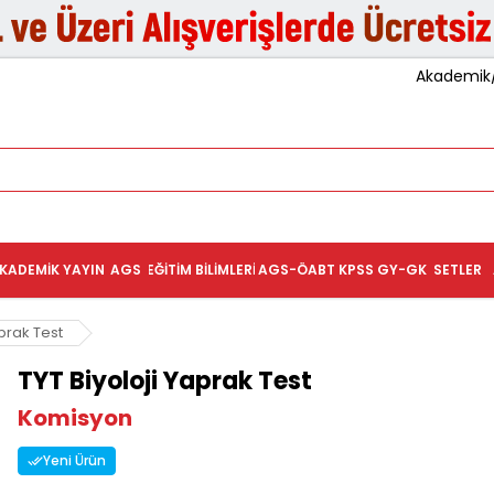
Akademik/K
KADEMIK YAYIN
AGS
EĞITIM BILIMLERI
AGS-ÖABT
KPSS GY-GK
SETLER
aprak Test
TYT Biyoloji Yaprak Test
Komisyon
Yeni Ürün