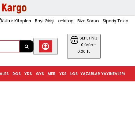
ültür Kitapları
Bayi Girişi
e-kitap
Bize Sorun
Sipariş Takip
SEPETİNİZ
0 ürün -
0,00 TL
ALES
DGS
YDS
GYS
MEB
YKS
LGS
YAZARLAR
YAYINEVLERI