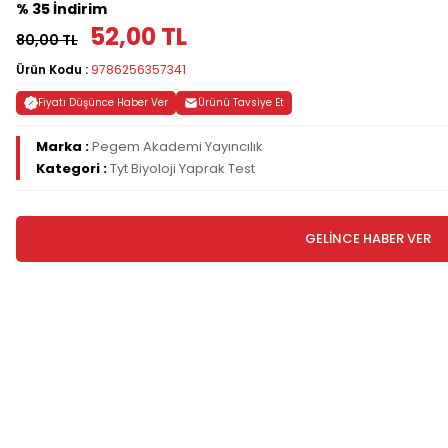
% 35 İndirim
52,00 TL
80,00 TL
Ürün Kodu :
9786256357341
Fiyatı Düşünce Haber Ver
Ürünü Tavsiye Et
Marka :
Pegem Akademi Yayıncılık
Kategori :
Tyt Biyoloji Yaprak Test
GELİNCE HABER VER