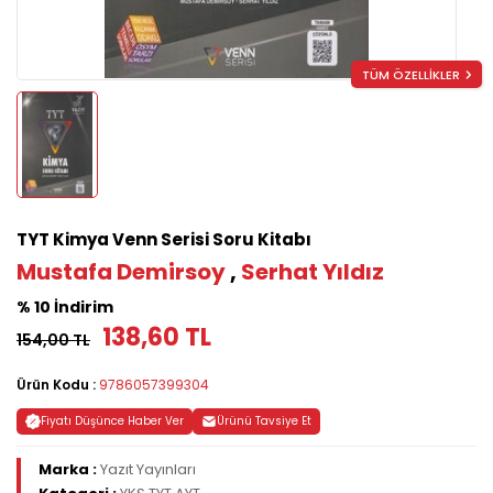
TÜM ÖZELLİKLER
TYT Kimya Venn Serisi Soru Kitabı
Mustafa Demirsoy
,
Serhat Yıldız
% 10 İndirim
138,60 TL
154,00 TL
Ürün Kodu :
9786057399304
Fiyatı Düşünce Haber Ver
Ürünü Tavsiye Et
Marka :
Yazıt Yayınları