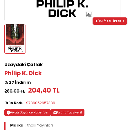
TÜM ÖZELLİKLER
Uzaydaki Çatlak
Philip K. Dick
% 27 İndirim
204,40 TL
280,00 TL
Ürün Kodu :
9786052657386
Fiyatı Düşünce Haber Ver
Ürünü Tavsiye Et
Marka :
İthaki Yayınları