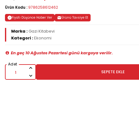
Ürün Kodu :
9786258612462
Fiyatı Düşünce Haber Ver
Ürünü Tavsiye Et
Marka :
Gazi Kitabevi
Kategori :
Ekonomi
En geç 10 Ağustos Pazartesi günü kargoya verilir.
SEPETE EKLE