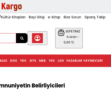
ültür Kitapları
Bayi Girişi
e-kitap
Bize Sorun
Sipariş Takip
SEPETİNİZ
0 ürün -
0,00 TL
ALES
DGS
YDS
GYS
MEB
YKS
LGS
YAZARLAR
YAYINEVLERI
uniyetin Belirliyicileri