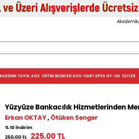
Akademik/K
KADEMIK YAYIN
AGS
EĞITIM BILIMLERI
AGS-ÖABT
KPSS GY-GK
SETLER
Yüzyüze Bankacılık Hizmetlerinden Memn
Erkan OKTAY
,
Ötüken Senger
% 10 İndirim
225,00 TL
250,00 TL