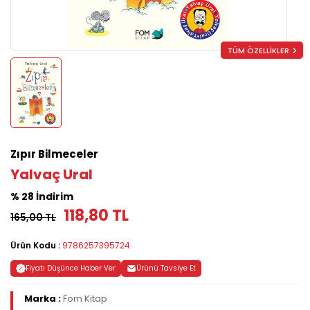
TÜM ÖZELLİKLER
Zıpır Bilmeceler
Yalvaç Ural
% 28 İndirim
118,80 TL
165,00 TL
Ürün Kodu :
9786257395724
Fiyatı Düşünce Haber Ver
Ürünü Tavsiye Et
Marka :
Fom Kitap