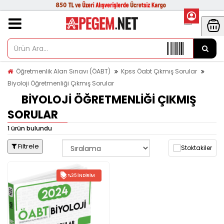
Öğretmenlik Alan Sınavı (ÖABT)
Kpss Öabt Çıkmış Sorular
Biyoloji Öğretmenliği Çıkmış Sorular
BIYOLOJI ÖĞRETMENLIĞI ÇIKMIŞ
SORULAR
1 ürün bulundu
Filtrele
Stoktakiler
%35 İNDIRIM