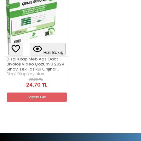
Hızlı Bakış
Dizgi Kitap Meb Ags Öabt
Biyoloji Video Çözümlü 2024
Sınavı Tek Fasikül Orijinal
Çıkmış Sorular
Dizgi Kitap Yayınları
38,00 TL
24,70 TL
Sepete Ekle