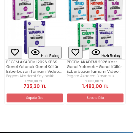
Hızlı Bakış
Hızlı Bakış
PEGEM AKADEMİ 2026 KPSS
PEGEM AKADEMİ 2026 Kpss
Genel Yetenek Genel Kültür
Genel Yetenek - Genel Kültür
Ezberbozan Tamamı Video
EzberbozanTamamı Video
Çözümlü Soru Bankası Seti
Pegem Akademi Yayıncılık
Çözümlü Soru Bankası Seti (5
Pegem Akademi Yayıncılık
(3.Kitap)
Kitap)
1.290,00 TL
2.600,00 TL
735,30 TL
1.482,00 TL
Sepete Ekle
Sepete Ekle