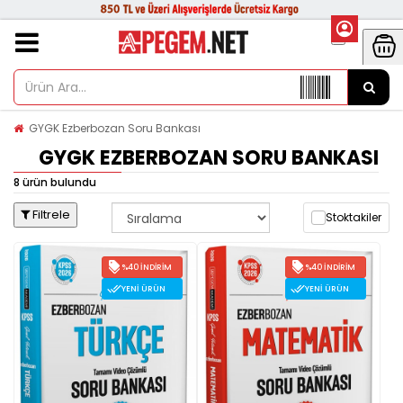
GYGK Ezberbozan Soru Bankası
GYGK EZBERBOZAN SORU BANKASI
8 ürün bulundu
Filtrele
Stoktakiler
%40 İNDIRIM
%40 İNDIRIM
YENI ÜRÜN
YENI ÜRÜN