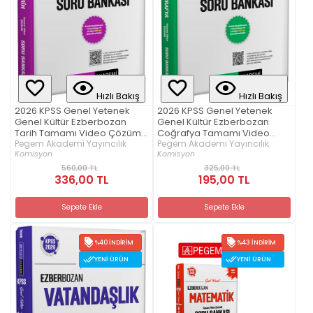
Hızlı Bakış
Hızlı Bakış
2026 KPSS Genel Yetenek
2026 KPSS Genel Yetenek
Genel Kültür Ezberbozan
Genel Kültür Ezberbozan
Tarih Tamamı Video Çözümlü
Coğrafya Tamamı Video
Soru Bankası
Pegem Akademi Yayıncılık
Çözümlü Soru Bankası
Pegem Akademi Yayıncılık
Komisyon
Komisyon
560,00 TL
325,00 TL
336,00 TL
195,00 TL
Sepete Ekle
Sepete Ekle
%40 İNDIRIM
%43 İNDIRIM
YENI ÜRÜN
YENI ÜRÜN