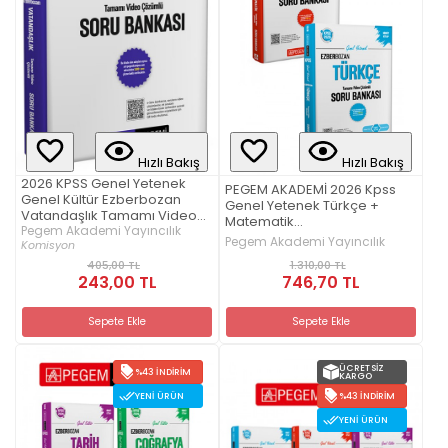
Hızlı Bakış
Hızlı Bakış
2026 KPSS Genel Yetenek
PEGEM AKADEMİ 2026 Kpss
Genel Kültür Ezberbozan
Genel Yetenek Türkçe +
Vatandaşlık Tamamı Video
Matematik
Çözümlü Soru Bankası
Pegem Akademi Yayıncılık
EzberbozanTamamı Video
Pegem Akademi Yayıncılık
Komisyon
Çözümlü Soru Bankası Seti (2
1.310,00 TL
405,00 TL
Kitap)
746,70 TL
243,00 TL
Sepete Ekle
Sepete Ekle
ÜCRETSIZ
%43 İNDIRIM
KARGO
YENI ÜRÜN
%43 İNDIRIM
YENI ÜRÜN