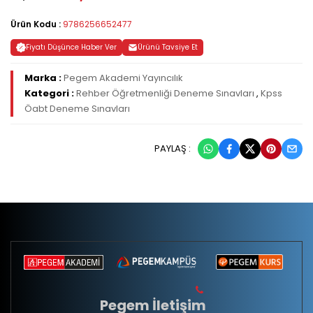
Ürün Kodu :
9786256652477
Fiyatı Düşünce Haber Ver
Ürünü Tavsiye Et
Marka :
Pegem Akademi Yayıncılık
Kategori :
Rehber Öğretmenliği Deneme Sınavları
,
Kpss
Öabt Deneme Sınavları
PAYLAŞ :
Pegem İletişim