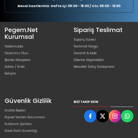
Mesai Saatlerimiz: Hafta içi: 09:00 - 18:00 / Cts: 09:00 - 13:00
Pegem.Net
Sipariş Teslimat
Kurumsal
Sipariş Süreci
Hakkımızda
Teslimat Kargo
Yazarımız Olun
Garanti & İade
Banka Hesapları
Ödeme Seçenekleri
Adres / Kroki
Mesafeli Satış Sözleşmesi
İletişim
Güvenlik Gizlilik
BIZI TAKIP EDIN
Gizlilik İlkeleri
Kişisel Verilen Korunması
Kullanım Şartları
Kredi Kartı Güvenliği