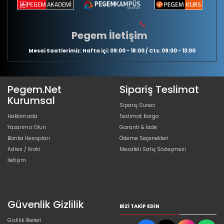
Pegem İletişim
Mesai Saatlerimiz: Hafta içi: 09:00 - 18:00 / Cts: 09:00 - 13:00
Pegem.Net
Sipariş Teslimat
Kurumsal
Sipariş Süreci
Hakkımızda
Teslimat Kargo
Yazarımız Olun
Garanti & İade
Banka Hesapları
Ödeme Seçenekleri
Adres / Kroki
Mesafeli Satış Sözleşmesi
İletişim
Güvenlik Gizlilik
BIZI TAKIP EDIN
Gizlilik İlkeleri