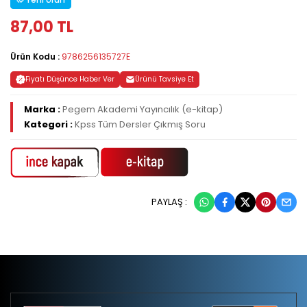
87,00 TL
Ürün Kodu :
9786256135727E
Fiyatı Düşünce Haber Ver
Ürünü Tavsiye Et
Marka :
Pegem Akademi Yayıncılık (e-kitap)
Kategori :
Kpss Tüm Dersler Çıkmış Soru
PAYLAŞ :