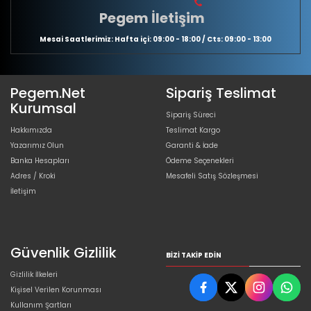
Pegem İletişim
Mesai Saatlerimiz: Hafta içi: 09:00 - 18:00 / Cts: 09:00 - 13:00
Pegem.Net
Sipariş Teslimat
Kurumsal
Sipariş Süreci
Hakkımızda
Teslimat Kargo
Yazarımız Olun
Garanti & İade
Banka Hesapları
Ödeme Seçenekleri
Adres / Kroki
Mesafeli Satış Sözleşmesi
İletişim
Güvenlik Gizlilik
BIZI TAKIP EDIN
Gizlilik İlkeleri
Kişisel Verilen Korunması
Kullanım Şartları