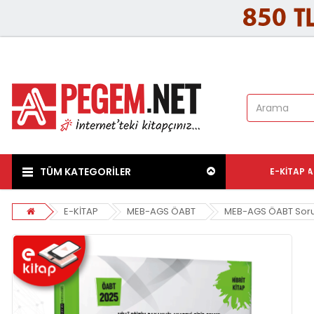
TÜM KATEGORİLER
E-KITAP
A
E-KİTAP
MEB-AGS ÖABT
MEB-AGS ÖABT Soru