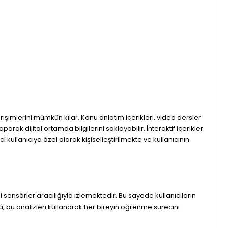
erişimlerini mümkün kılar. Konu anlatım içerikleri, video dersler
arak dijital ortamda bilgilerini saklayabilir. İnteraktif içerikler
llanıcıya özel olarak kişiselleştirilmekte ve kullanıcının
şitli sensörler aracılığıyla izlemektedir. Bu sayede kullanıcıların
â, bu analizleri kullanarak her bireyin öğrenme sürecini