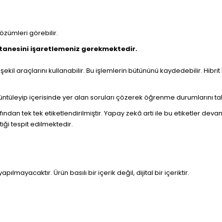
çözümleri görebilir.
 tanesini işaretlemeniz gerekmektedir.
şekil araçlarını kullanabilir. Bu işlemlerin bütününü kaydedebilir. Hibr
görüntüleyip içerisinde yer alan soruları çözerek öğrenme durumlarını t
ndan tek tek etiketlendirilmiştir. Yapay zekâ arti ile bu etiketler de
iği tespit edilmektedir.
pılmayacaktır. Ürün basılı bir içerik değil, dijital bir içeriktir.