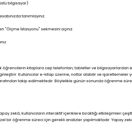
stü bilgisayar)
 hesabınızda tanımlayınız.
n "Ölçme İstasyonu" sekmesini açınız.
nız.
ak öğrencilerin kitaplara cep telefonları, tabletler ve bilgisayarlardan 
ştirir. Kullanıcılar e-kitap üzerine, notlar alabilir ve işaretlemeler yap
fından takip edilmektedir. Böylelikle günün sonunda öğrenme süreci ku
r. Yapay zekâ, kullanıcıların interaktif içeriklere bıraktığı etkileşimleri çe
özel bir öğrenme süreci için gerekli analizler yapılmaktadır. Yapay zek