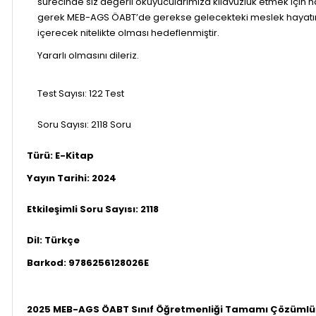
sürecinde siz değerli okuyucularımıza kılavuzluk etmek için h
gerek MEB-AGS ÖABT’de gerekse gelecekteki meslek hayatını
içerecek nitelikte olması hedeflenmiştir.
Yararlı olmasını dileriz.
Test Sayısı: 122 Test
Soru Sayısı: 2118 Soru
Türü: E-Kitap
Yayın Tarihi:
2024
Etkileşimli Soru Sayısı: 2118
Dil: Türkçe
Barkod: 9786256128026E
2025 MEB-AGS ÖABT Sınıf Öğretmenliği Tamamı Çözümlü E-