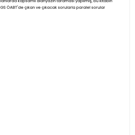
alanlarda kapsamlı alanyazın taraması yapılmış, bu kitabın
 ÖABT'de çıkan ve çıkacak sorularla paralel sorular