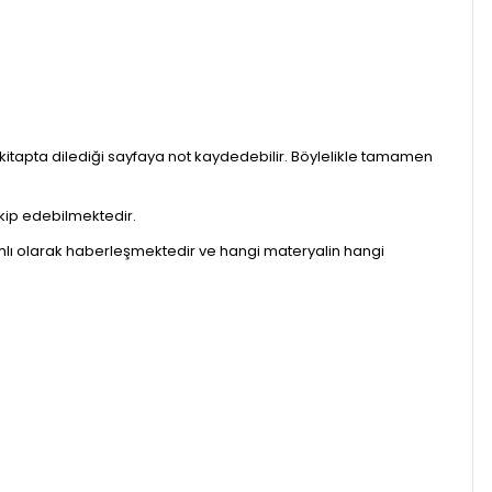
it kitapta dilediği sayfaya not kaydedebilir. Böylelikle tamamen
akip edebilmektedir.
vamlı olarak haberleşmektedir ve hangi materyalin hangi