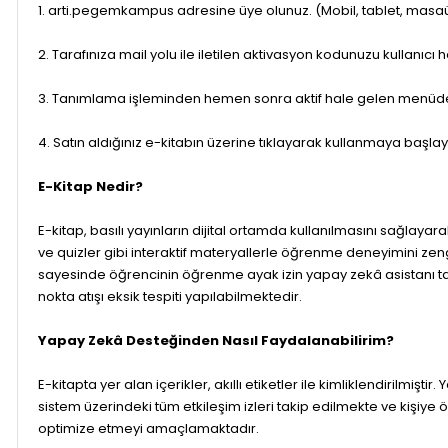
1. arti.pegemkampus adresine üye olunuz. (Mobil, tablet, masaü
2. Tarafınıza mail yolu ile iletilen aktivasyon kodunuzu kullanıcı
3. Tanımlama işleminden hemen sonra aktif hale gelen menüde
4. Satın aldığınız e-kitabın üzerine tıklayarak kullanmaya başlayı
E-Kitap Nedir?
E-kitap, basılı yayınların dijital ortamda kullanılmasını sağlayar
ve quizler gibi interaktif materyallerle öğrenme deneyimini zenginle
sayesinde öğrencinin öğrenme ayak izin yapay zekâ asistanı tara
nokta atışı eksik tespiti yapılabilmektedir.
Yapay Zekâ Desteğinden Nasıl Faydalanabilirim?
E-kitapta yer alan içerikler, akıllı etiketler ile kimliklendirilmişti
sistem üzerindeki tüm etkileşim izleri takip edilmekte ve kişiye 
optimize etmeyi amaçlamaktadır.