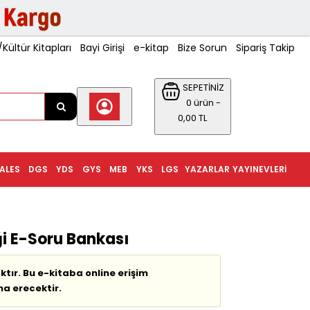
ültür Kitapları
Bayi Girişi
e-kitap
Bize Sorun
Sipariş Takip
SEPETİNİZ
0 ürün -
0,00 TL
ALES
DGS
YDS
GYS
MEB
YKS
LGS
YAZARLAR
YAYINEVLERI
i E-Soru Bankası
tır. Bu e-kitaba online erişim
na erecektir.