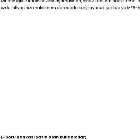
azırlanmıştır. Kitabın hazırlık aşamasında, sınav kapsamındaki temel 
zda ihtiyacınızı maksimum derecede karşılayacak şekilde ve MEB-AGS
Soru Bankası satın alan kullanıcılar;