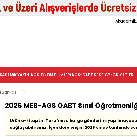
Akademik/K
KADEMIK YAYIN
AGS
EĞITIM BILIMLERI
AGS-ÖABT
KPSS GY-GK
SETLER
 Bankası
2025 MEB-AGS ÖABT Sınıf Öğretmenliğ
Ürün e-kitaptır. Tarafınıza kargo gönderimi yapılmayacak
sağlayabilirsiniz. İçeriklere erişim 2025 sınav tarihinde so