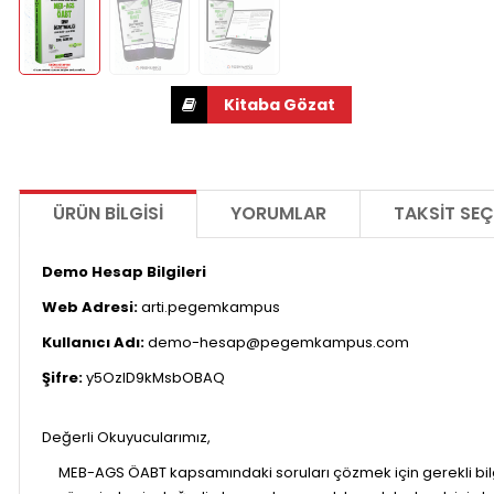
ÜRÜN BILGISI
YORUMLAR
TAKSIT SEÇ
Demo Hesap Bilgileri
Web Adresi:
arti.pegemkampus
Kullanıcı Adı:
demo-hesap@pegemkampus.com
Şifre:
y5OzID9kMsbOBAQ
Değerli Okuyucularımız,
MEB-AGS ÖABT kapsamındaki soruları çözmek için gerekli bilgi, 