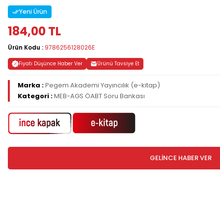
Yeni Ürün
184,00 TL
Ürün Kodu :
9786256128026E
Fiyatı Düşünce Haber Ver
Ürünü Tavsiye Et
Marka :
Pegem Akademi Yayıncılık (e-kitap)
Kategori :
MEB-AGS ÖABT Soru Bankası
GELİNCE HABER VER