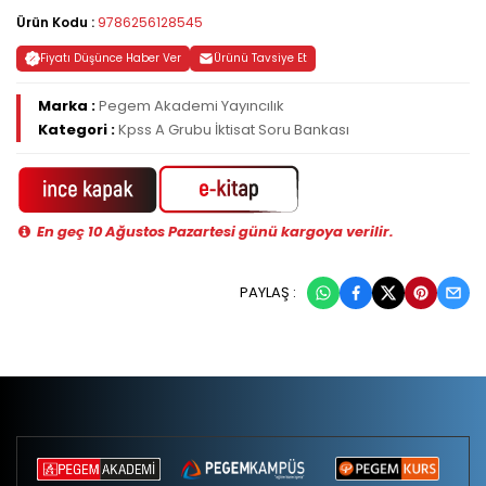
Ürün Kodu :
9786256128545
Fiyatı Düşünce Haber Ver
Ürünü Tavsiye Et
Marka :
Pegem Akademi Yayıncılık
Kategori :
Kpss A Grubu İktisat Soru Bankası
En geç 10 Ağustos Pazartesi günü kargoya verilir.
PAYLAŞ :