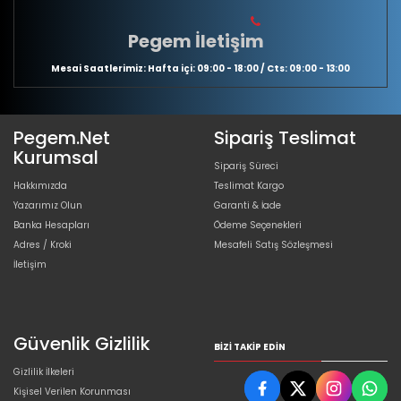
Pegem İletişim
Mesai Saatlerimiz: Hafta içi: 09:00 - 18:00 / Cts: 09:00 - 13:00
Pegem.Net
Sipariş Teslimat
Kurumsal
Sipariş Süreci
Hakkımızda
Teslimat Kargo
Yazarımız Olun
Garanti & İade
Banka Hesapları
Ödeme Seçenekleri
Adres / Kroki
Mesafeli Satış Sözleşmesi
İletişim
Güvenlik Gizlilik
BIZI TAKIP EDIN
Gizlilik İlkeleri
Kişisel Verilen Korunması