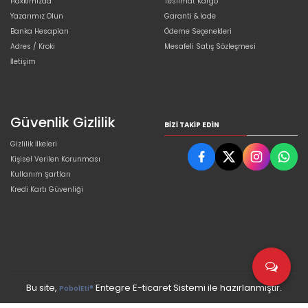
Hakkımızda
Teslimat Kargo
Yazarımız Olun
Garanti & İade
Banka Hesapları
Ödeme Seçenekleri
Adres / Kroki
Mesafeli Satış Sözleşmesi
İletişim
Güvenlik Gizlilik
BIZI TAKIP EDIN
Gizlilik İlkeleri
Kişisel Verilen Korunması
Kullanım Şartları
Kredi Kartı Güvenliği
Bu site,
Entegre E-ticaret Sistemi ile hazırlanmıştır.
PobolEti®