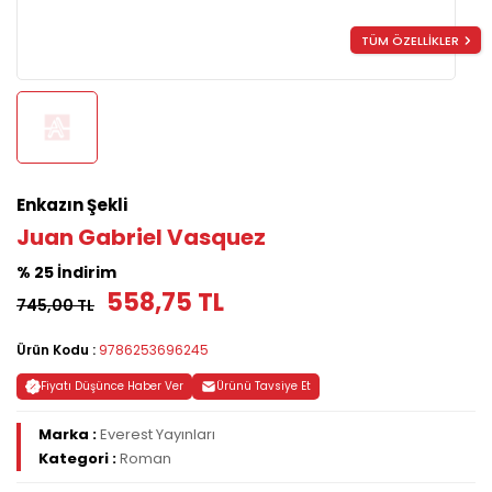
TÜM ÖZELLİKLER
Enkazın Şekli
Juan Gabriel Vasquez
% 25 İndirim
558,75 TL
745,00 TL
Ürün Kodu :
9786253696245
Fiyatı Düşünce Haber Ver
Ürünü Tavsiye Et
Marka :
Everest Yayınları
Kategori :
Roman