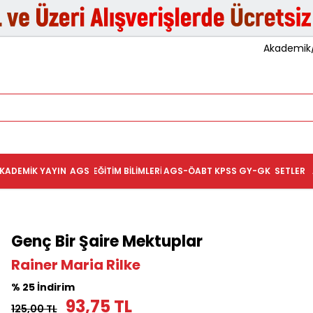
Akademik/K
KADEMIK YAYIN
AGS
EĞITIM BILIMLERI
AGS-ÖABT
KPSS GY-GK
SETLER
Genç Bir Şaire Mektuplar
Rainer Maria Rilke
% 25 İndirim
93,75 TL
125,00 TL