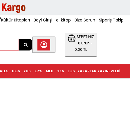
ültür Kitapları
Bayi Girişi
e-kitap
Bize Sorun
Sipariş Takip
SEPETİNİZ
0 ürün -
0,00 TL
ALES
DGS
YDS
GYS
MEB
YKS
LGS
YAZARLAR
YAYINEVLERI