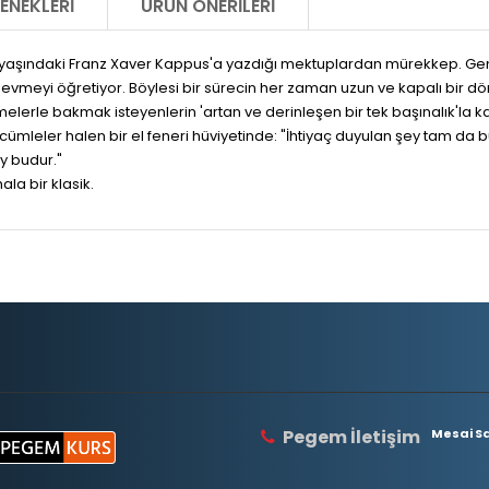
ENEKLERI
ÜRÜN ÖNERILERI
 20 yaşındaki Franz Xaver Kappus'a yazdığı mektuplardan mürekkep. 
e sevmeyi öğretiyor. Böylesi bir sürecin her zaman uzun ve kapalı bir
melerle bakmak isteyenlerin 'artan ve derinleşen bir tek başınalık'la kal
ümleler halen bir el feneri hüviyetinde: "İhtiyaç duyulan şey tam da bud
y budur."
la bir klasik.
Pegem İletişim
Mesai Saa