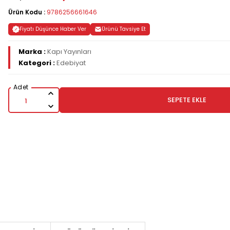
Ürün Kodu :
9786256661646
Fiyatı Düşünce Haber Ver
Ürünü Tavsiye Et
Marka :
Kapı Yayınları
Kategori :
Edebiyat
SEPETE EKLE