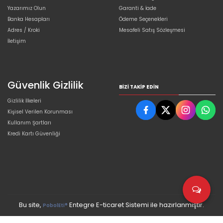
Yazarımız Olun
Garanti & İade
Banka Hesapları
Ödeme Seçenekleri
Adres / Kroki
Mesafeli Satış Sözleşmesi
İletişim
Güvenlik Gizlilik
BIZI TAKIP EDIN
Gizlilik İlkeleri
Kişisel Verilen Korunması
Kullanım Şartları
Kredi Kartı Güvenliği
Bu site,
Entegre E-ticaret Sistemi ile hazırlanmıştır.
PobolEti®