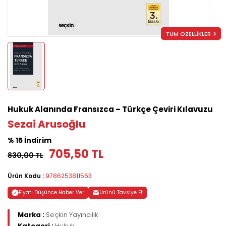
TÜM ÖZELLİKLER
Hukuk Alanında Fransızca – Türkçe Çeviri Kılavuzu
Sezai Arusoğlu
% 15 İndirim
705,50 TL
830,00 TL
Ürün Kodu :
9786253811563
Fiyatı Düşünce Haber Ver
Ürünü Tavsiye Et
Marka :
Seçkin Yayıncılık
Kategori :
Hukuk