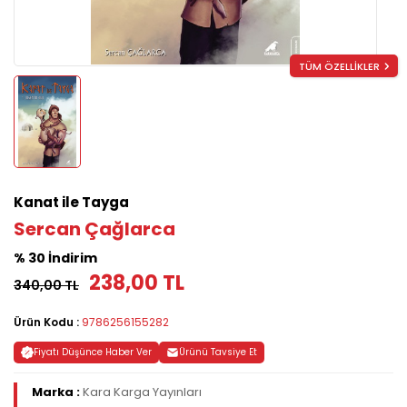
TÜM ÖZELLİKLER
Kanat ile Tayga
Sercan Çağlarca
% 30 İndirim
238,00 TL
340,00 TL
Ürün Kodu :
9786256155282
Fiyatı Düşünce Haber Ver
Ürünü Tavsiye Et
Marka :
Kara Karga Yayınları