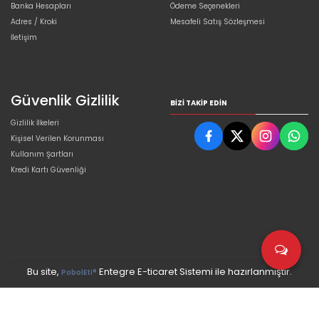
Banka Hesapları
Ödeme Seçenekleri
Adres / Kroki
Mesafeli Satış Sözleşmesi
İletişim
Güvenlik Gizlilik
BIZI TAKIP EDIN
Gizlilik İlkeleri
Kişisel Verilen Korunması
Kullanım Şartları
Kredi Kartı Güvenliği
Bu site,
Entegre E-ticaret Sistemi ile hazırlanmıştır.
PobolEti®