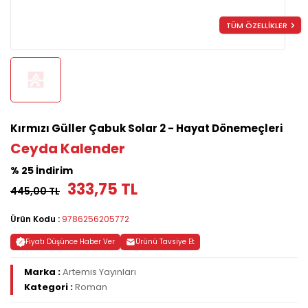
TÜM ÖZELLİKLER
Kırmızı Güller Çabuk Solar 2 - Hayat Dönemeçleri
Ceyda Kalender
% 25 İndirim
333,75 TL
445,00 TL
Ürün Kodu :
9786256205772
Fiyatı Düşünce Haber Ver
Ürünü Tavsiye Et
Marka :
Artemis Yayınları
Kategori :
Roman