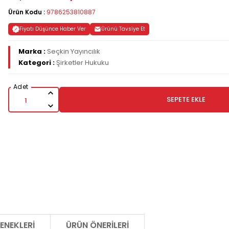
Ürün Kodu :
9786253810887
Fiyatı Düşünce Haber Ver
Ürünü Tavsiye Et
Marka :
Seçkin Yayıncılık
Kategori :
Şirketler Hukuku
SEPETE EKLE
ENEKLERI
ÜRÜN ÖNERILERI