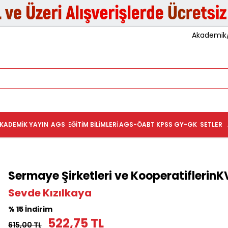
Akademik/K
KADEMIK YAYIN
AGS
EĞITIM BILIMLERI
AGS-ÖABT
KPSS GY-GK
SETLER
Sermaye Şirketleri ve Kooperatiflerin
Sevde Kızılkaya
% 15 İndirim
522,75 TL
615,00 TL