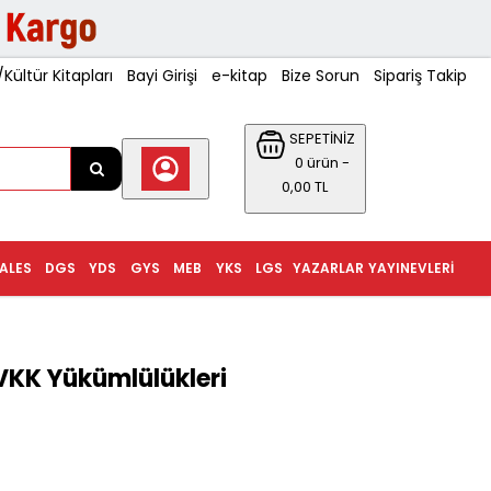
ültür Kitapları
Bayi Girişi
e-kitap
Bize Sorun
Sipariş Takip
SEPETİNİZ
0 ürün -
0,00 TL
ALES
DGS
YDS
GYS
MEB
YKS
LGS
YAZARLAR
YAYINEVLERI
KVKK Yükümlülükleri