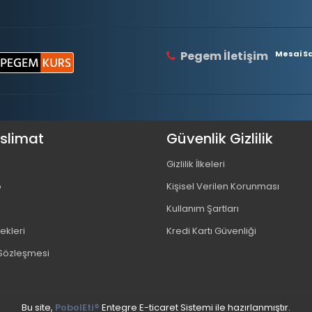
Pegem İletişim
Mesai Saa
eslimat
Güvenlik Gizlilik
Gizlilik İlkeleri
o
Kişisel Verilen Korunması
Kullanım Şartları
kleri
Kredi Kartı Güvenliği
 Sözleşmesi
Bu site,
PobolEti®
Entegre E-ticaret Sistemi ile hazırlanmıştır.