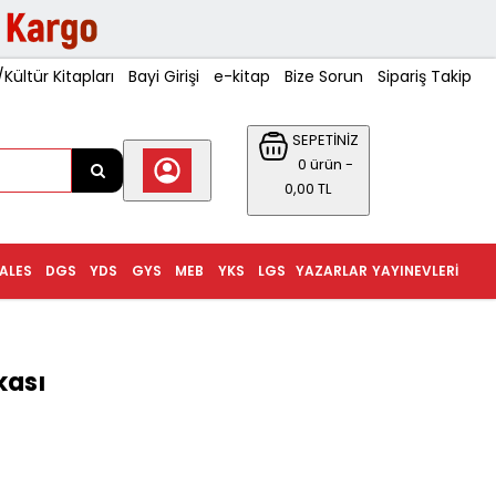
ültür Kitapları
Bayi Girişi
e-kitap
Bize Sorun
Sipariş Takip
SEPETİNİZ
0 ürün -
0,00 TL
ALES
DGS
YDS
GYS
MEB
YKS
LGS
YAZARLAR
YAYINEVLERI
kası