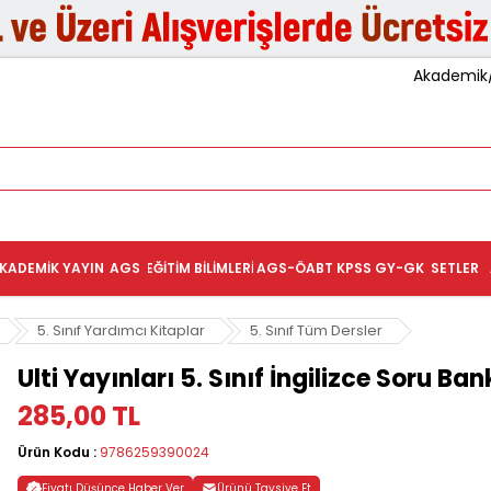
Akademik/K
KADEMIK YAYIN
AGS
EĞITIM BILIMLERI
AGS-ÖABT
KPSS GY-GK
SETLER
5. Sınıf Yardımcı Kitaplar
5. Sınıf Tüm Dersler
Ulti Yayınları 5. Sınıf İngilizce Soru Ban
285,00 TL
Ürün Kodu :
9786259390024
Fiyatı Düşünce Haber Ver
Ürünü Tavsiye Et