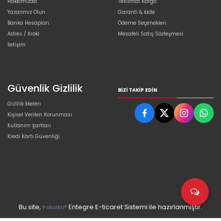
Hakkımızda
Teslimat Kargo
Yazarımız Olun
Garanti & İade
Banka Hesapları
Ödeme Seçenekleri
Adres / Kroki
Mesafeli Satış Sözleşmesi
İletişim
Güvenlik Gizlilik
BIZI TAKIP EDIN
Gizlilik İlkeleri
Kişisel Verilen Korunması
Kullanım Şartları
Kredi Kartı Güvenliği
Bu site,
Entegre E-ticaret Sistemi ile hazırlanmıştır.
PobolEti®