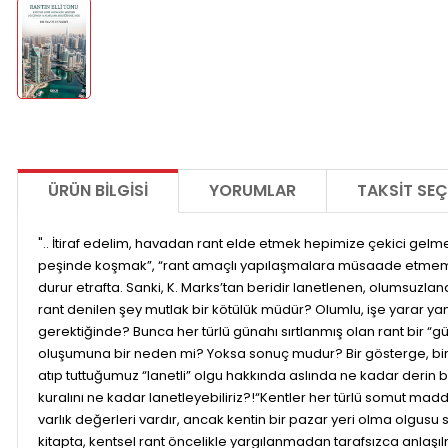
ÜRÜN BILGISI
YORUMLAR
TAKSIT SEÇ
".. İtiraf edelim, havadan rant elde etmek hepimize çekici gelm
peşinde koşmak”, “rant amaçlı yapılaşmalara müsaade etmemek”
durur etrafta. Sanki, K. Marks’tan beridir lanetlenen, olumsuzlan
rant denilen şey mutlak bir kötülük müdür? Olumlu, işe yarar yanla
gerektiğinde? Bunca her türlü günahı sırtlanmış olan rant bir “gü
oluşumuna bir neden mi? Yoksa sonuç mudur? Bir gösterge, bir se
atıp tuttuğumuz “lanetli” olgu hakkında aslında ne kadar derin bi
kuralını ne kadar lanetleyebiliriz?!“Kentler her türlü somut mad
varlık değerleri vardır, ancak kentin bir pazar yeri olma olgusu 
kitapta, kentsel rant öncelikle yargılanmadan tarafsızca anlaşılm