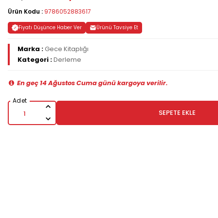
Ürün Kodu :
9786052883617
Fiyatı Düşünce Haber Ver
Ürünü Tavsiye Et
Marka :
Gece Kitaplığı
Kategori :
Derleme
En geç 14 Ağustos Cuma günü kargoya verilir.
SEPETE EKLE