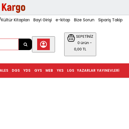
ültür Kitapları
Bayi Girişi
e-kitap
Bize Sorun
Sipariş Takip
SEPETİNİZ
0 ürün -
0,00 TL
ALES
DGS
YDS
GYS
MEB
YKS
LGS
YAZARLAR
YAYINEVLERI