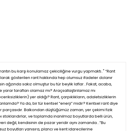
rantın bu karşı konulamaz çekiciliğine vurgu yapmaktı.." “Rant
rak gösterilen rant hakkında hep olumsuz ifadeler dolanır
sin ağzında sakız olmuştur bu tür beylik laflar…Fakat, acaba,
ine yarar tarafları olamaz mı? Araçsallaştırılamaz mı
sizliklerin) yer aldığı? Rant, çarpıklıkların, adaletsizliklerin
amda? Ya da, bir tür kentsel “enerji” midir? Kentsel rant diye
z bir parçasıdır. Balkondan düştüğümüz zaman, yer çekimi fizik
ı stoklarıdırlar, ve toplamda inanılmaz boyutlarda belli ürün,
yeri değil, kendisinin de pazar yeridir aynı zamanda...”Bu
uz boyutları yanısıra, plancı ve kent idarecilerine