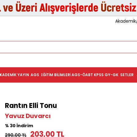
Akademik/K
KADEMIK YAYIN
AGS
EĞITIM BILIMLERI
AGS-ÖABT
KPSS GY-GK
SETLER
Rantın Elli Tonu
Yavuz Duvarcı
% 30 İndirim
203,00 TL
290,00 TL