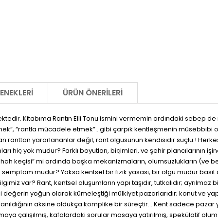
ENEKLERI
ÜRÜN ÖNERILERI
ektedir. Kitabıma Rantın Elli Tonu ismini vermemin ardındaki sebep de 
, “rantla mücadele etmek”.. gibi çarpık kentleşmenin müsebbibi ola
an ranttan yararlananlar değil, rant olgusunun kendisidir suçlu.! Herke
rı hiç yok mudur? Farklı boyutları, biçimleri, ve şehir plancılarının iş
hah keçisi” mi ardında başka mekanizmaların, olumsuzlukların (ve becerik
mptom mudur? Yoksa kentsel bir fizik yasası, bir olgu mudur basit anl
lgimiz var? Rant, kentsel oluşumların yapı taşıdır, tutkalıdır; ayrılma
di değerin yoğun olarak kümeleştiği mülkiyet pazarlarıdır; konut ve yap
sanıldığının aksine oldukça komplike bir süreçtir... Kent sadece pazar 
aya çalışılmış, kafalardaki sorular masaya yatırılmış, spekülatif olums