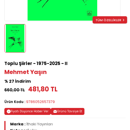
TÜM ÖZELLİKLER
Toplu Şiirler - 1975-2025 - II
Mehmet Yaşın
% 27 İndirim
481,80 TL
660,00 TL
Ürün Kodu :
9786052657379
Fiyatı Düşünce Haber Ver
Ürünü Tavsiye Et
Marka :
İthaki Yayınları